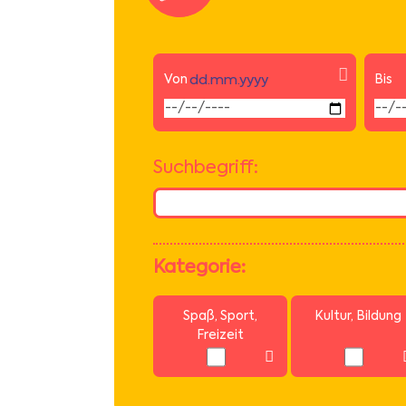
Datums Format:
Von
dd.mm.yyyy
Bis
Suchbegriff:
Kategorie:
Spaß, Sport,
Kultur, Bildung
Freizeit