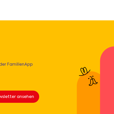
 der FamilienApp
wsletter ansehen