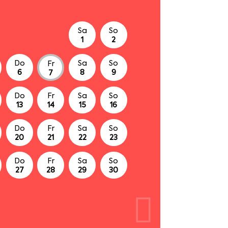
Sa
So
1
2
Do
Sa
So
Fr
6
8
9
7
Do
Fr
Sa
So
13
14
15
16
Do
Fr
Sa
So
20
21
22
23
Do
Fr
Sa
So
27
28
29
30