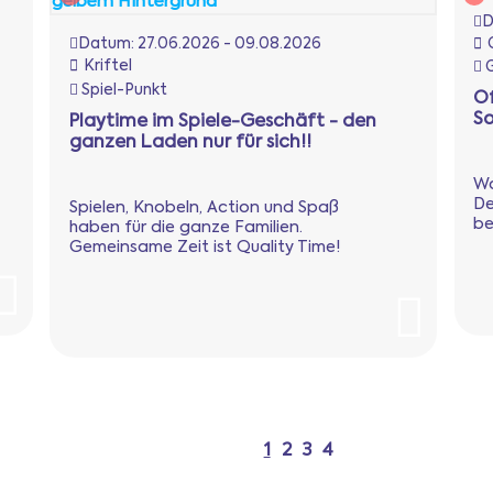
D
Datum:
27.06.2026 - 09.08.2026
Kriftel
G
Spiel-Punkt
O
S
Playtime im Spiele-Geschäft - den
ganzen Laden nur für sich!!
Wa
De
Spielen, Knobeln, Action und Spaß
be
haben für die ganze Familien.
Gemeinsame Zeit ist Quality Time!
1
2
3
4