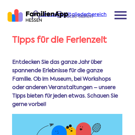
Link zum Mitgliederbereich
Suche starten
Tipps für die Ferienzeit
Startseite
Entdecken Sie das ganze Jahr über
Leistungen der
spannende Erlebnisse für die ganze
FamilienApp
Familie. Ob im Museum, bei Workshops
oder anderen Veranstaltungen – unsere
Tipps bieten für jeden etwas. Schauen Sie
Aktuelles, Tipps,
gerne vorbei!
Veranstaltungen
Partner & Angebote