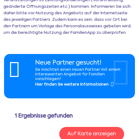
Veranstaltungen zu Leistungsänderungen (Voranmeldung,
geänderte Öffnungszeiten etc.) kommen. Informieren Sie sich
daher bitte vor Nutzung des Angebots auf der Internetseite
Newsletter
des jeweiligen Partners. Zudem kann es sein, dass vor Ort bei
den Partnern um Vorlage des Personalausweises gebeten wird,
um die berechtigte Nutzung der FamilienApp zu überprüfen.
Anmeldung
Mitgliederbereich
Neue Partner gesucht!
Sie möchten einen neuen Partner mit einem
Ferientipps
interessanten Angebot für Familien
vorschlagen?
Hier finden Sie weitere Informationen
FAQ
1
Ergebnisse gefunden
Auf Karte anzeigen