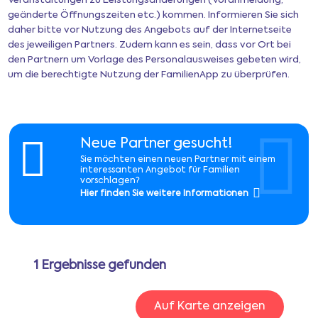
Veranstaltungen zu Leistungsänderungen (Voranmeldung,
geänderte Öffnungszeiten etc.) kommen. Informieren Sie sich
daher bitte vor Nutzung des Angebots auf der Internetseite
Newsletter
des jeweiligen Partners. Zudem kann es sein, dass vor Ort bei
den Partnern um Vorlage des Personalausweises gebeten wird,
um die berechtigte Nutzung der FamilienApp zu überprüfen.
Anmeldung
Mitgliederbereich
Neue Partner gesucht!
Sie möchten einen neuen Partner mit einem
Ferientipps
interessanten Angebot für Familien
vorschlagen?
Hier finden Sie weitere Informationen
FAQ
1
Ergebnisse gefunden
Auf Karte anzeigen