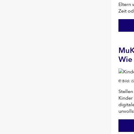
Eltern 
Zeit od
MuK:
Wie 
© Bild: 
Stellen
Kinder 
digital
unvolls