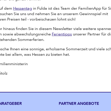
auf dem
Hessentag
in Fulda ist das Team der FamilienApp für S
esuchen Sie uns und nehmen Sie an unserem Gewinnspiel mit
iven Preisen teil - vorbeischauen lohnt sich!
r hinaus finden Sie in diesem Newsletter viele weitere spann
 sowie abwechslungsreiche
Ferientipps
unserer Partner für d
tehenden Sommerferien.
nsche Ihnen eine sonnige, erholsame Sommerzeit und viele s
e bei allem, was Hessen zu bieten hat.
milienministerin
Stolz
NRATGEBER
PARTNER ANGEBOTE