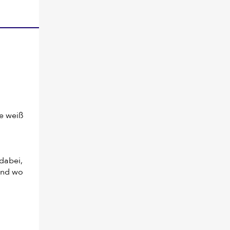
dabei,
und wo