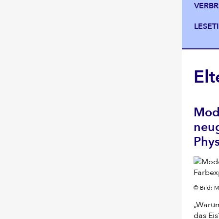
VERBR
LESET
El
Modo
neug
Phys
© Bild: 
„Warum
das Eis