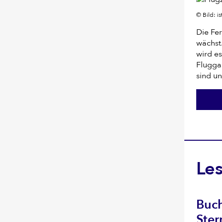
© Bild: 
Die Fer
wächst
wird es
Flugga
sind un
Le
Buch
Ster