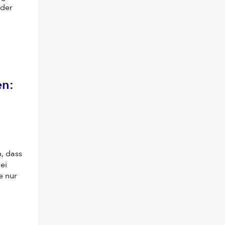
 der
en:
n, dass
ei
e nur