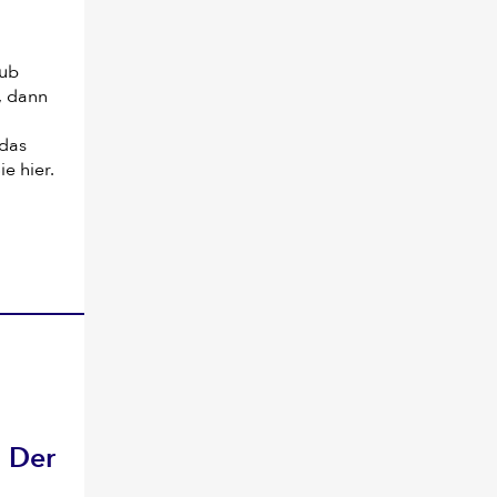
aub
, dann
 das
e hier.
: Der