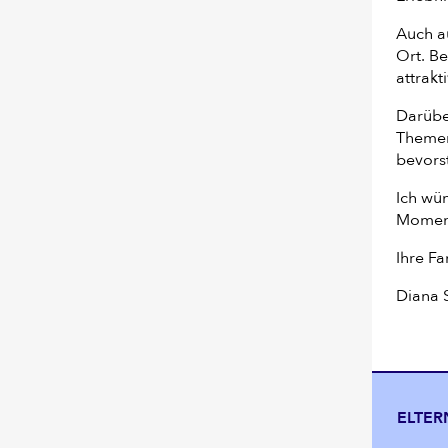
Auch 
Ort. B
attrakt
Darübe
Themen
bevors
Ich wü
Moment
Ihre Fa
Diana 
ELTER