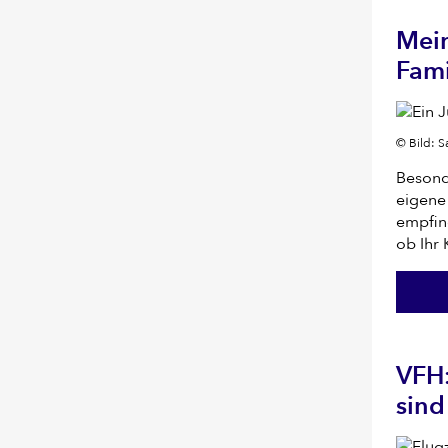
Mein
Fami
© Bild: S
Besonde
eigene 
empfin
ob Ihr 
VFH:
sind