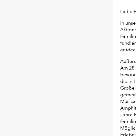
Liebe F
in uns
Aktion
Famili
fundier
entdec
Außerd
Am 28.
besond
die in
Großelt
gemeins
Musica
Amphit
Jahre H
Familie
Möglich
Erlebni