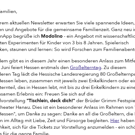
amilien,
erem aktuellen Newsletter erwarten Sie viele spannende Ideen,
en und Angebote für die gemeinsame Familienzeit. Ganz neu i
enApp begrüße ich
Modolino
- ein Angebot mit wissenschaftli
ten Experimenten für Kinder von 3 bis 8 Jahren. Spielerisch
ken, staunen und lernen: So wird Forschen zum Familienabent
em gibt es in diesem Jahr einen besonderen Anlass zum Mitfe
 Juni feiert Hessen erstmals den
Großelterntag
. Zu diesem
eren Tag lädt die Hessische Landesregierung 80 Großelternp
 Hessen leben, zusammen mit jeweils zwei Enkelkindern oder ei
ernteil, das in Hessen lebt, mit bis zu drei Enkelkindern zu ei
amen Erlebnis ein: Freuen Sie sich auf die
lvorstellung
"Tischlein, deck dich!"
der Brüder Grimm Festspie
heater Hanau. Dies ist ein besonderer Anlass im Rahmen von 
essen", um Danke zu sagen: Danke an all die Großeltern, die 
n im Alltag mit Liebe, Zeit und Fürsorge begleiten.
Hier
haben 
keit, sich für die Tickets zur Vorstellung anzumelden - ein sc
s für die ganze Familie.