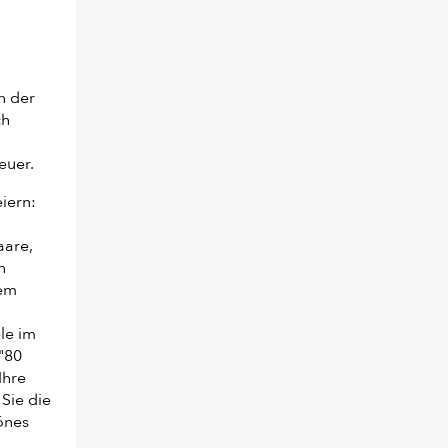
n der
ch
euer.
iern:
aare,
n
nem
le im
"80
Ihre
Sie die
hönes