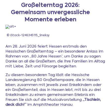
Großelterntag 2026:
Gemeinsam unvergessliche
Newsletter
Momente erleben
Anmeldung
© iStock-1246345115_Sneksy
Mitgliederbereich
Am 28. Juni 2026 feiert Hessen erstmals den
Hessischen Großelterntag – ein besonderer Anlass im
Rahmen von „80 Jahre Hessen“, um Danke zu sagen:
Ferientipps
Danke an all die Großeltern, die Ihre Familien im Alltag
mit Liebe, Zeit und Fürsorge begleiten.
FAQ
Zu diesem besonderen Tag lädt die Hessische
Landesregierung 80 Großelternpaare, die in Hessen
leben, zusammen mit jeweils zwei Enkelkindern oder
ein Großelternteil, das in Hessen lebt, mit bis zu drei
Enkelkindern zu einem gemeinsamen Erlebnis ein:
Freuen Sie sich auf die Musicalvorstellung
„Tischlein,
deck dich!“
im Amphitheater Hanau.