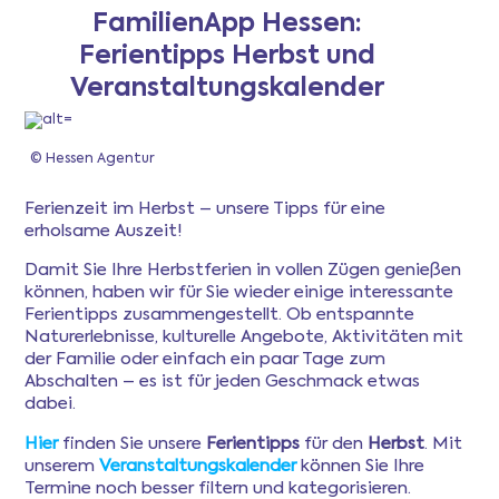
FamilienApp Hessen:
Ferientipps Herbst und
Newsletter
Veranstaltungskalender
Anmeldung
© Hessen Agentur
Mitgliederbereich
Ferienzeit im Herbst – unsere Tipps für eine
erholsame Auszeit!
Ferientipps
Damit Sie Ihre Herbstferien in vollen Zügen genießen
können, haben wir für Sie wieder einige interessante
Ferientipps zusammengestellt. Ob entspannte
FAQ
Naturerlebnisse, kulturelle Angebote, Aktivitäten mit
der Familie oder einfach ein paar Tage zum
Abschalten – es ist für jeden Geschmack etwas
dabei.
Hier
finden Sie unsere
Ferientipps
für den
Herbst
. Mit
unserem
Veranstaltungskalender
können Sie Ihre
Termine noch besser filtern und kategorisieren.