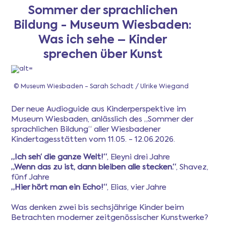
Sommer der sprachlichen
Bildung - Museum Wiesbaden:
Newsletter
Was ich sehe – Kinder
sprechen über Kunst
Anmeldung
© Museum Wiesbaden - Sarah Schadt / Ulrike Wiegand
Mitgliederbereich
Der neue Audioguide aus Kinderperspektive im
Museum Wiesbaden, anlässlich des „Sommer der
Ferientipps
sprachlichen Bildung“ aller Wiesbadener
Kindertagesstätten vom 11.05. - 12.06.2026.
FAQ
„Ich seh‘ die ganze Welt!“
, Eleyni drei Jahre
„Wenn das zu ist, dann bleiben alle stecken.“
, Shavez,
fünf Jahre
„Hier hört man ein Echo!“
, Elias, vier Jahre
Was denken zwei bis sechsjährige Kinder beim
Betrachten moderner zeitgenössischer Kunstwerke?