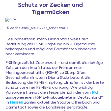
Schutz vor Zecken und
Tigermücken
Newsletter
© AdobeStock_510712257_San4ezz007
Anmeldung
Gesundheitsministerin Diana Stolz weist auf
Mitgliederbereich
Bedeutung der FSME-Impfung hin – Tigermücke
bekämpfen und mögliche Brutstätten abdecken
oder verhindern
Ferientipps
Frühlingszeit ist Zeckenzeit – und damit die richtige
Zeit, um den Impfstatus der Frühsommer-
Meningoenzephalitis (FSME) zu überprüfen.
FAQ
Gesundheitsministerin Diana Stolz betont die
Bedeutung der FSME-Impfung: „Impfen ist der beste
Schutz vor einer FSME-Erkrankung. Wie wichtig
Vorsorge ist, zeigt die steigende Zahl der vom
RKI
ausgewiesenen FSME-Risikogebiete in Deutschland.“
In
Hessen
zählen aktuell die Städte Offenbach und
Darmstadt sowie die Landkreise Bergstraße,