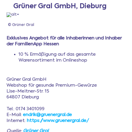
Grüner Gral GmbH, Dieburg
Newsletter
© Grüner Gral
Anmeldung
Exklusives Angebot für alle Inhaberinnen und Inhaber
der FamilienApp Hessen
Mitgliederbereich
10 % Ermäßigung auf das gesamte
Warensortiment im Onlineshop
Ferientipps
Grüner Gral GmbH
Webshop für gesunde Premium-Gewürze
FAQ
Lise-Meitner-Str. 15
64807 Dieburg
Tel.: 0174 3401099
E-Mail:
endrik@gruenergral.de
Internet:
https://www.gruenergral.de/
Quelle:
Grüner Gral