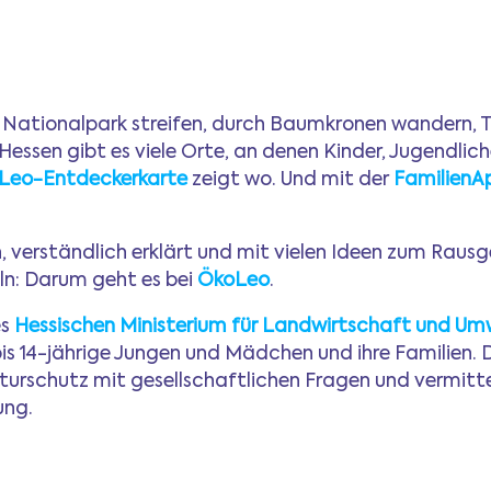
Newsletter
ationalpark streifen, durch Baumkronen wandern, Tie
Anmeldung
 Hessen gibt es viele Orte, an denen Kinder, Jugendli
Leo-Entdeckerkarte
zeigt wo. Und mit der
FamilienA
Mitgliederbereich
verständlich erklärt und mit vielen Ideen zum Raus
ln: Darum geht es bei
ÖkoLeo
.
Ferientipps
es
Hessischen Ministerium für Landwirtschaft und Umw
bis 14-jährige Jungen und Mädchen und ihre Familien. D
FAQ
rschutz mit gesellschaftlichen Fragen und vermitteln
ung.