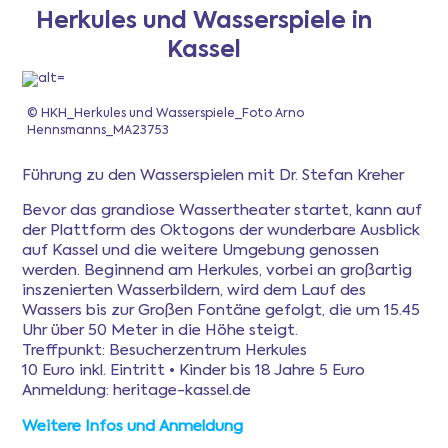
Herkules und Wasserspiele in
Kassel
Newsletter
© HKH_Herkules und Wasserspiele_Foto Arno
Anmeldung
Hennsmanns_MA23753
Führung zu den Wasserspielen mit Dr. Stefan Kreher
Mitgliederbereich
Bevor das grandiose Wassertheater startet, kann auf
der Plattform des Oktogons der wunderbare Ausblick
Ferientipps
auf Kassel und die weitere Umgebung genossen
werden. Beginnend am Herkules, vorbei an großartig
inszenierten Wasserbildern, wird dem Lauf des
FAQ
Wassers bis zur Großen Fontäne gefolgt, die um 15.45
Uhr über 50 Meter in die Höhe steigt.
Treffpunkt: Besucherzentrum Herkules
10 Euro inkl. Eintritt • Kinder bis 18 Jahre 5 Euro
Anmeldung: heritage-kassel.de
Weitere Infos und Anmeldung