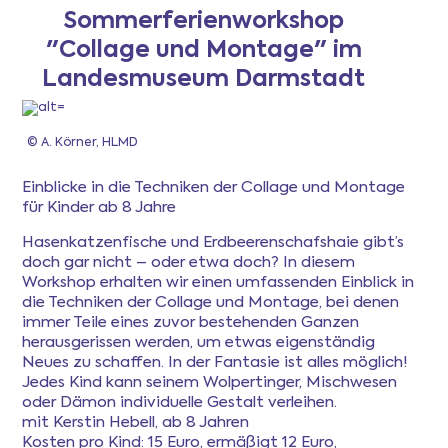
Sommerferienworkshop
"Collage und Montage" im
Newsletter
Landesmuseum Darmstadt
Anmeldung
© A. Körner, HLMD
Mitgliederbereich
Einblicke in die Techniken der Collage und Montage
für Kinder ab 8 Jahre
Ferientipps
Hasenkatzenfische und Erdbeerenschafshaie gibt’s
doch gar nicht – oder etwa doch? In diesem
Workshop erhalten wir einen umfassenden Einblick in
FAQ
die Techniken der Collage und Montage, bei denen
immer Teile eines zuvor bestehenden Ganzen
herausgerissen werden, um etwas eigenständig
Neues zu schaffen. In der Fantasie ist alles möglich!
Jedes Kind kann seinem Wolpertinger, Mischwesen
oder Dämon individuelle Gestalt verleihen.
mit Kerstin Hebell, ab 8 Jahren
Kosten pro Kind: 15 Euro, ermäßigt 12 Euro,